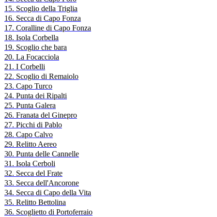
15. Scoglio della Triglia
16. Secca di Capo Fonza
17. Coralline di Capo Fonza
18. Isola Corbella
19. Scoglio che bara
20. La Focacciola
21. I Corbelli
22. Scoglio di Remaiolo
23. Capo Turco
24. Punta dei Ripalti
25. Punta Galera
26. Franata del Ginepro
27. Picchi di Pablo
28. Capo Calvo
29. Relitto Aereo
30. Punta delle Cannelle
31. Isola Cerboli
32. Secca del Frate
33. Secca dell'Ancorone
34. Secca di Capo della Vita
35. Relitto Bettolina
36. Scoglietto di Portoferraio