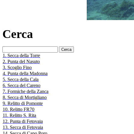
Cerca
Ricerca
per:
1. Secca della Torre
2. Punta del Nasuto
3. Scoglio Fino
4. Punta della Madonna
5. Secca della Cala
6. Secca del Careno
7. Formiche della Zanca
8. Secca di Mortigliano
9. Relitto di Pomonte
10. Relitto FR70
11. Relitto S. Rita
12. Punta di Fetovaia
13. Secca di Fetovaia
14. Secca di Capo Poro