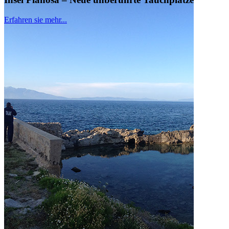
Erfahren sie mehr...
1
2
3
4
5
6
Der Verbund