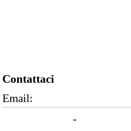
Contattaci
Email:
segreteria@elbaced.i
Privacy Policy
-
Cookie Pol