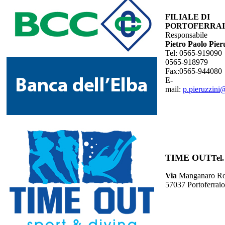
FILIALE DI
PORTOFERRA
Responsabile
Pietro Paolo Pier
Tel: 0565-919090
0565-918979
Fax:0565-944080
E-
mail:
p.pieruzzini
TIME OUT
Tel.
Via
Manganaro Ro
57037 Portoferraio 