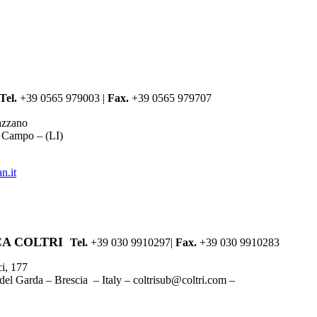
Tel.
+39 0565 979003 |
Fax.
+39 0565 979707
azzano
 Campo – (LI)
n.it
CA COLTRI
Tel.
+39 030 9910297|
Fax.
+39 030 9910283
ci, 177
el Garda – Brescia – Italy – coltrisub@coltri.com –