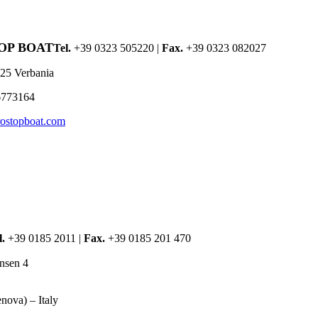
OP BOAT
Tel.
+39 0323 505220 |
Fax.
+39 0323 082027
925 Verbania
6773164
rostopboat.com
l.
+39 0185 2011 |
Fax.
+39 0185 201 470
nsen 4
nova) – Italy