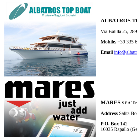
ALBATROS T
Via Balilla 25, 28
Mobile.
+39 335 
Email
info@albat
MARES
Te
S.P.A.
Address
Salita Bo
P.O. Box
142
16035 Rapallo (Ge