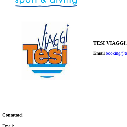
TESI VIAGGI
Email
booking@tes
Contattaci
Email:
segreteria@elbaced.it