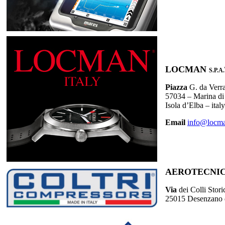
LOCMAN
S.P.A.
Piazza
G. da Verr
57034 – Marina di
Isola d’Elba – italy
Email
info@locma
AEROTECNI
Via
dei Colli Stori
25015 Desenzano d