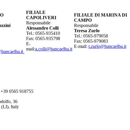
FILIALE
IO
FILIALE DI MARINA DI
CAPOLIVERI
CAMPO
Responsabile
uzzini
Responsabile
Alessandro Colli
Teresa Zurlo
Tel.: 0565-935410
Tel.: 0565-979058
Fax: 0565-935798
Fax: 0565-979083
E-
E-mail:
t.zurlo@bancaelba.it
mail:
a.colli@bancaelba.it
@bancaelba.it
+39 0565 918755
dolfo, 36
(LI), Italy