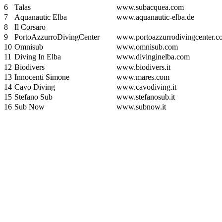
6
Talas
www.subacquea.com
7
Aquanautic Elba
www.aquanautic-elba.de
8
Il Corsaro
9
PortoAzzurroDivingCenter
www.portoazzurrodivingcenter.c
10
Omnisub
www.omnisub.com
11
Diving In Elba
www.divinginelba.com
12
Biodivers
www.biodivers.it
13
Innocenti Simone
www.mares.com
14
Cavo Diving
www.cavodiving.it
15
Stefano Sub
www.stefanosub.it
16
Sub Now
www.subnow.it