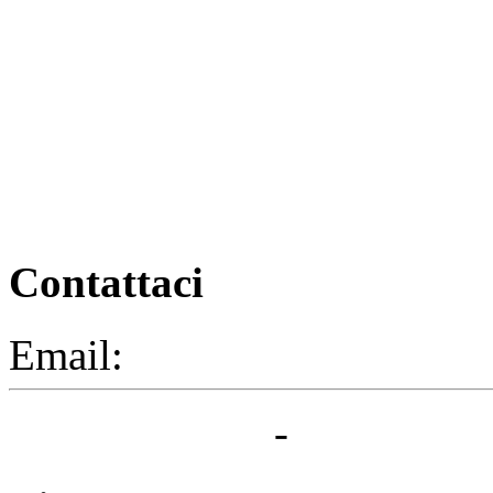
Contattaci
Email:
segreteria@elbaced.i
Privacy Policy
-
Cookie Pol