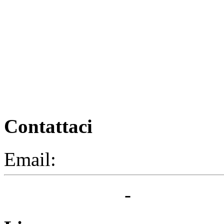
Contattaci
Email:
segreteria@elbaced.i
Privacy Policy
-
Cookie Pol