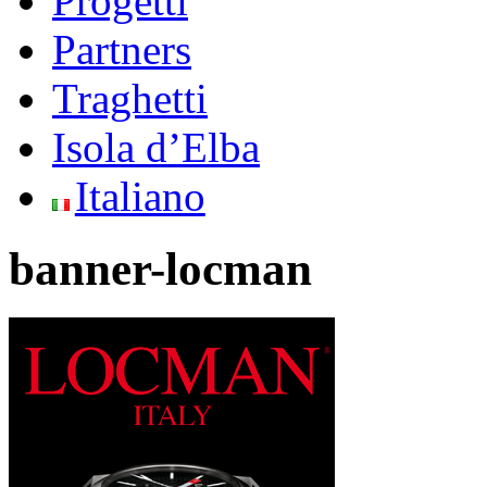
Progetti
Partners
Traghetti
Isola d’Elba
Italiano
banner-locman