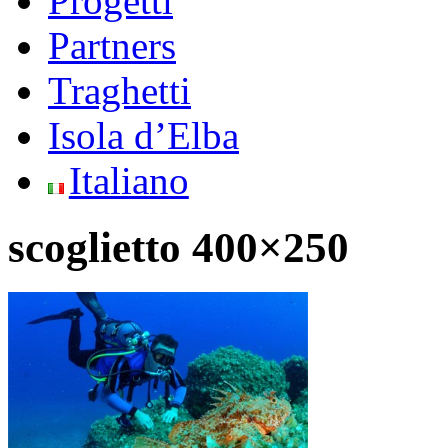
Progetti
Partners
Traghetti
Isola d’Elba
Italiano
scoglietto 400×250