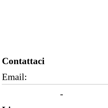
Contattaci
Email:
segreteria@elbaced.i
Privacy Policy
-
Cookie Pol