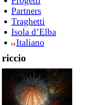
Progetti
Partners
Traghetti
Isola d’Elba
Italiano
riccio