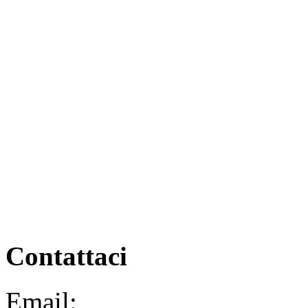
Contattaci
Email:
segreteria@elbaced.i