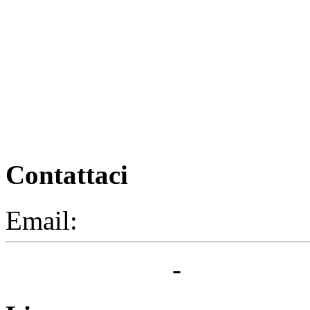
Contattaci
Email:
segreteria@elbaced.i
Privacy Policy
-
Cookie Pol