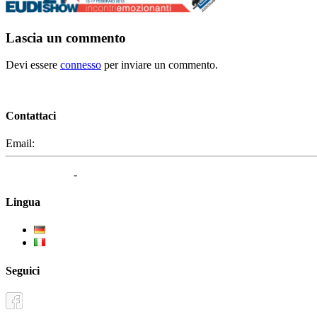
Lascia un commento
Devi essere
connesso
per inviare un commento.
Contattaci
Email:
segreteria@elbaced.it
Privacy Policy
-
Cookie Policy
Lingua
Deutsch
Italiano
Seguici