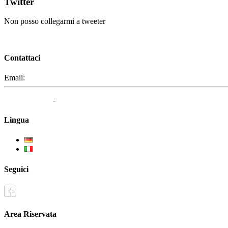
Twitter
Non posso collegarmi a tweeter
Contattaci
Email:
segreteria@elbaced.it
Privacy Policy
-
Cookie Policy
Lingua
Deutsch
Italiano
Seguici
Area Riservata