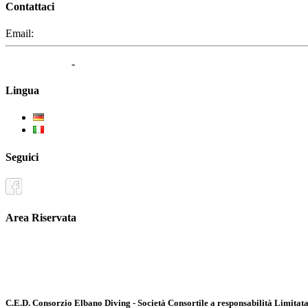
Contattaci
Email:
segreteria@elbaced.it
Privacy Policy
-
Cookie Policy
Lingua
Deutsch
Italiano
Seguici
Area Riservata
Documenti
Inoltro convenzioni
C.E.D. Consorzio Elbano Diving - Società Consortile a responsabilità Limitat