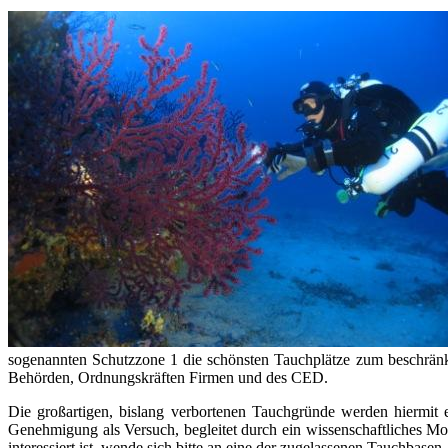
sogenannten Schutzzone 1 die schönsten Tauchplätze zum beschränkt
Behörden, Ordnungskräften Firmen und des CED.
Die großartigen, bislang verbortenen Tauchgründe werden hiermit e
Genehmigung als Versuch, begleitet durch ein wissenschaftliches 
interessiert ist, wende sich bitte an eine der zugelassenen Tauchbasen.