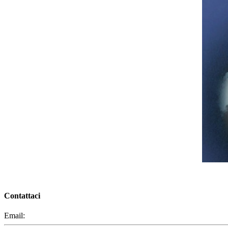
Contattaci
Email:
segreteria@elbaced.it