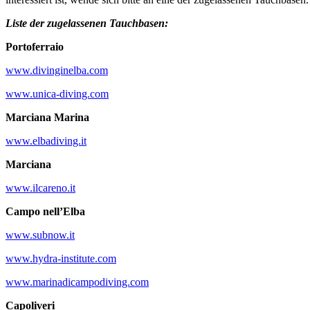
Liste der zugelassenen Tauchbasen:
Portoferraio
www.divinginelba.com
www.unica-diving.com
Marciana Marina
www.elbadiving.it
Ma
rciana
www.ilcareno.it
Campo nell’Elba
www.subnow.it
www.hydra-institute.com
www.marinadicampodiving.com
Capoliveri