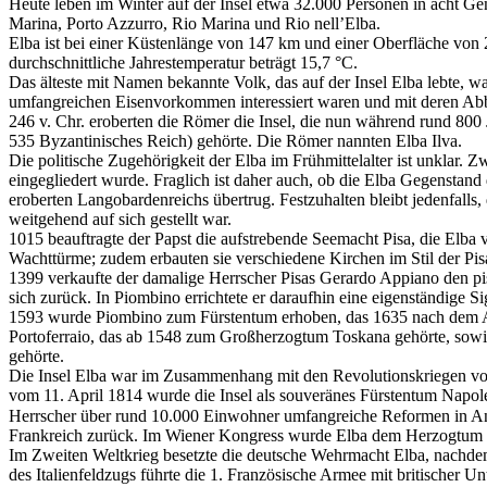
Heute leben im Winter auf der Insel etwa 32.000 Personen in acht Gem
Marina, Porto Azzurro, Rio Marina und Rio nell’Elba.
Elba ist bei einer Küstenlänge von 147 km und einer Oberfläche von 22
durchschnittliche Jahrestemperatur beträgt 15,7 °C.
Das älteste mit Namen bekannte Volk, das auf der Insel Elba lebte, w
umfangreichen Eisenvorkommen interessiert waren und mit deren Abba
246 v. Chr. eroberten die Römer die Insel, die nun während rund 80
535 Byzantinisches Reich) gehörte. Die Römer nannten Elba Ilva.
Die politische Zugehörigkeit der Elba im Frühmittelalter ist unklar. Z
eingegliedert wurde. Fraglich ist daher auch, ob die Elba Gegenstan
eroberten Langobardenreichs übertrug. Festzuhalten bleibt jedenfalls
weitgehend auf sich gestellt war.
1015 beauftragte der Papst die aufstrebende Seemacht Pisa, die Elba 
Wachttürme; zudem erbauten sie verschiedene Kirchen im Stil der Pis
1399 verkaufte der damalige Herrscher Pisas Gerardo Appiano den pis
sich zurück. In Piombino errichtete er daraufhin eine eigenständige 
1593 wurde Piombino zum Fürstentum erhoben, das 1635 nach dem Au
Portoferraio, das ab 1548 zum Großherzogtum Toskana gehörte, sowi
gehörte.
Die Insel Elba war im Zusammenhang mit den Revolutionskriegen vo
vom 11. April 1814 wurde die Insel als souveränes Fürstentum Napol
Herrscher über rund 10.000 Einwohner umfangreiche Reformen in Angr
Frankreich zurück. Im Wiener Kongress wurde Elba dem Herzogtum To
Im Zweiten Weltkrieg besetzte die deutsche Wehrmacht Elba, nachdem
des Italienfeldzugs führte die 1. Französische Armee mit britischer 