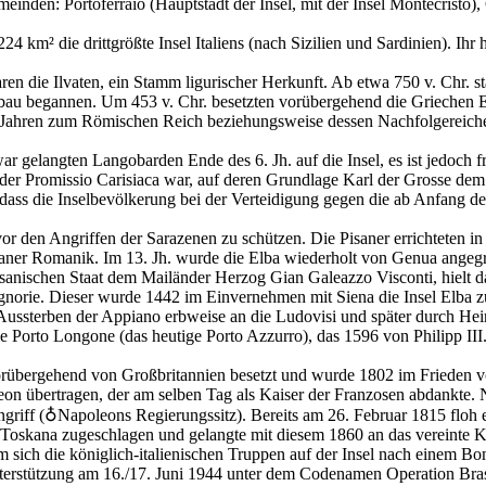
einden: Portoferraio (Hauptstadt der Insel, mit der Insel Montecristo)
4 km² die drittgrößte Insel Italiens (nach Sizilien und Sardinien). Ih
aren die Ilvaten, ein Stamm ligurischer Herkunft. Ab etwa 750 v. Chr. 
u begannen. Um 453 v. Chr. besetzten vorübergehend die Griechen Elba
0 Jahren zum Römischen Reich beziehungsweise dessen Nachfolgereichen
war gelangten Langobarden Ende des 6. Jh. auf die Insel, es ist jedoch 
d der Promissio Carisiaca war, auf deren Grundlage Karl der Grosse de
, dass die Inselbevölkerung bei der Verteidigung gegen die ab Anfang d
vor den Angriffen der Sarazenen zu schützen. Die Pisaner errichteten 
aner Romanik. Im 13. Jh. wurde die Elba wiederholt von Genua angegrif
anischen Staat dem Mailänder Herzog Gian Galeazzo Visconti, hielt dab
Signorie. Dieser wurde 1442 im Einvernehmen mit Siena die Insel Elba z
ssterben der Appiano erbweise an die Ludovisi und später durch He
e Porto Longone (das heutige Porto Azzurro), das 1596 von Philipp I
rübergehend von Großbritannien besetzt und wurde 1802 im Frieden v
eon übertragen, der am selben Tag als Kaiser der Franzosen abdankte.
iff (♁Napoleons Regierungssitz). Bereits am 26. Februar 1815 floh er
skana zugeschlagen und gelangte mit diesem 1860 an das vereinte Kön
 sich die königlich-italienischen Truppen auf der Insel nach einem 
Unterstützung am 16./17. Juni 1944 unter dem Codenamen Operation Brass