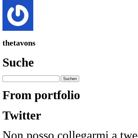
thetavons
Suche
Suchen
nach:
From portfolio
Twitter
Non posso collegarmi a twe