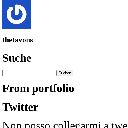
thetavons
Suche
Suchen
nach:
From portfolio
Twitter
Non posso collegarmi a twe